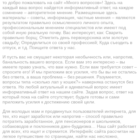
то добро пожаловать на сайт «Много вопросов»! Здесь на
каждый ваш вопрос найдется информативный ответ, на каждое
сомнение – авторитетное мнение. Размещенные здесь
материалы – советы, информация, частные мнения – являются
результатом правильно осмысленного личного опыта,
профессиональным мнением специалистов или имеют под
собой иную реальную почву. Вас интересует, как: Сварить
правильно борщ; Отметить день первокурсника или золотую
свадьбу; Определиться со своей профессией; Куда съездить в
отпуск, и т.д. Поищите ответа у нас.
И пусть вас не смущает некоторая необычность или, напротив,
банальность вашего вопроса. Если вам это интересно – вы
имеете право узнать, что вам нужно. Если вам требуется совет –
спросите его! И мы приложим все усилия, что бы вы не остались
без ответа, а ваша проблема – без решения. Разумеется,
вопросы типа «сколько лап у кошек?» наверняка останутся без
ответа. Но любой актуальный и адекватный вопрос имеет
информативный ответ на нашем сайте. Задав вопрос, ответ на
который пока на сайте отсутствует, будьте готовы и сами
приложить усилия к достижению своей цели.
Для молодых мам и продвинутых пользователей интернета, для
тех, кто ищет заработок или напротив – способ правильно
потратить заработанное, для пенсионеров и школьников,
собаководов и поклонников дзен-буддизма… Наш сайт работает
для всех, кто ищет и стремится. Интерфейс сайта рассчитан на
легкое путешествие по страницам, найти нас несложно,