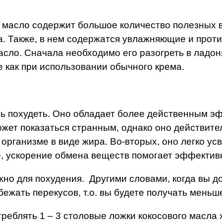
 масло содержит большое количество полезных 
а. Также, в нем содержатся увлажняющие и прот
сло. Сначала необходимо его разогреть в ладон
же как при использовании обычного крема.
чь похудеть. Оно обладает более действенным э
жет показаться странным, однако оно действител
 организме в виде жира. Во-вторых, оно легко ус
е, ускорение обмена веществ помогает эффективн
жно для похудения. Другими словами, когда вы д
ежать перекусов, т.о. вы будете получать меньш
еблять 1 – 3 столовые ложки кокосового масла 