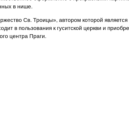
нных в нише.
ржество Св. Троицы», автором которой являетс
еходит в пользования к гуситской церкви и приоб
ого центра Праги.