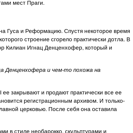
тами мест Праги.
 Яна Гуса и Реформацию. Спустя некоторое время
оторого строение сгорело практически дотла. В
тор Килиан Игнац Денценхофер, который и
ца Денценхофера и чем-то похожа на
 ее закрывают и продают практически все ее
ановится регистрационным архивом. И только-
славной церковью. После себя она оставила
и в стиле необарокко, скульптурами и