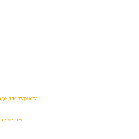
оде для туриста
не летом