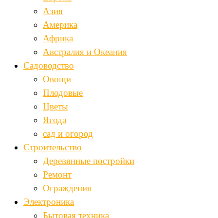
Азия
Америка
Африка
Австралия и Океания
Садоводство
Овощи
Плодовые
Цветы
Ягода
сад и огород
Строительство
Деревянные постройки
Ремонт
Ограждения
Электроника
Бытовая техника