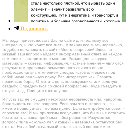
Подпишись
Мы рады приветствовать Вас на сайте для тех, кому все
интересно, и кто хочет все знать. А так как все знать нереально,
то добро пожаловать на сайт «Много вопросов»! Здесь на
каждый ваш вопрос найдется информативный ответ, на каждое
сомнение – авторитетное мнение. Размещенные здесь
материалы – советы, информация, частные мнения – являются
результатом правильно осмысленного личного опыта,
профессиональным мнением специалистов или имеют под
собой иную реальную почву. Вас интересует, как: Сварить
правильно борщ; Отметить день первокурсника или золотую
свадьбу; Определиться со своей профессией; Куда съездить в
отпуск, и т.д. Поищите ответа у нас.
И пусть вас не смущает некоторая необычность или, напротив,
банальность вашего вопроса. Если вам это интересно – вы
имеете право узнать, что вам нужно. Если вам требуется совет –
спросите его! И мы приложим все усилия, что бы вы не остались
без ответа, а ваша проблема – без решения. Разумеется,
вопросы типа «сколько лап у кошек?» наверняка останутся без
ответа. Но любой актуальный и адекватный вопрос имеет