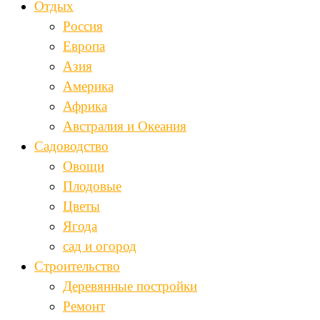
Отдых
Россия
Европа
Азия
Америка
Африка
Австралия и Океания
Садоводство
Овощи
Плодовые
Цветы
Ягода
сад и огород
Строительство
Деревянные постройки
Ремонт