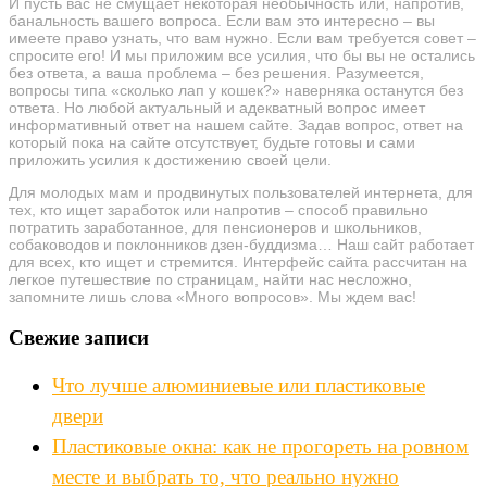
И пусть вас не смущает некоторая необычность или, напротив,
банальность вашего вопроса. Если вам это интересно – вы
имеете право узнать, что вам нужно. Если вам требуется совет –
спросите его! И мы приложим все усилия, что бы вы не остались
без ответа, а ваша проблема – без решения. Разумеется,
вопросы типа «сколько лап у кошек?» наверняка останутся без
ответа. Но любой актуальный и адекватный вопрос имеет
информативный ответ на нашем сайте. Задав вопрос, ответ на
который пока на сайте отсутствует, будьте готовы и сами
приложить усилия к достижению своей цели.
Для молодых мам и продвинутых пользователей интернета, для
тех, кто ищет заработок или напротив – способ правильно
потратить заработанное, для пенсионеров и школьников,
собаководов и поклонников дзен-буддизма… Наш сайт работает
для всех, кто ищет и стремится. Интерфейс сайта рассчитан на
легкое путешествие по страницам, найти нас несложно,
запомните лишь слова «Много вопросов». Мы ждем вас!
Свежие записи
Что лучше алюминиевые или пластиковые
двери
Пластиковые окна: как не прогореть на ровном
месте и выбрать то, что реально нужно