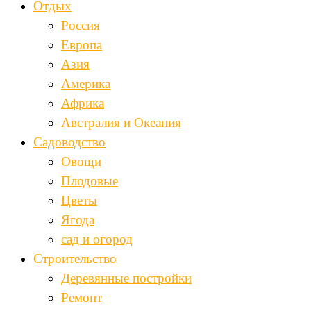
Отдых
Россия
Европа
Азия
Америка
Африка
Австралия и Океания
Садоводство
Овощи
Плодовые
Цветы
Ягода
сад и огород
Строительство
Деревянные постройки
Ремонт