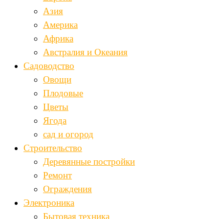
Азия
Америка
Африка
Австралия и Океания
Садоводство
Овощи
Плодовые
Цветы
Ягода
сад и огород
Строительство
Деревянные постройки
Ремонт
Ограждения
Электроника
Бытовая техника