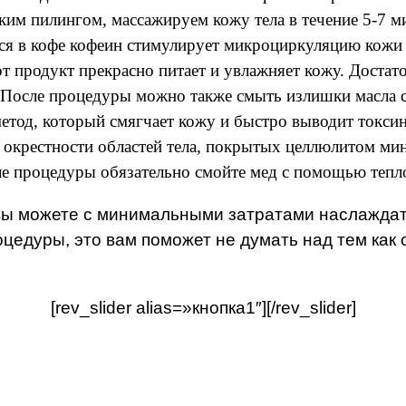
ким пилингом, массажируем кожу тела в течение 5-7 
ся в кофе кофеин стимулирует микроциркуляцию кожи и
т продукт прекрасно питает и увлажняет кожу. Достат
я. После процедуры можно также смыть излишки масла
тод, который смягчает кожу и быстро выводит токсин
в окрестности областей тела, покрытых целлюлитом мин
ле процедуры обязательно смойте мед с помощью тепло
ы можете с минимальными затратами наслаждатьс
цедуры, это вам поможет не думать над тем как 
[rev_slider alias=»кнопка1″][/rev_slider]