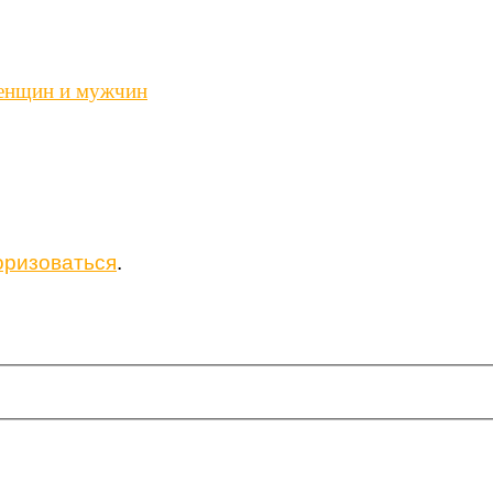
енщин и мужчин
оризоваться
.