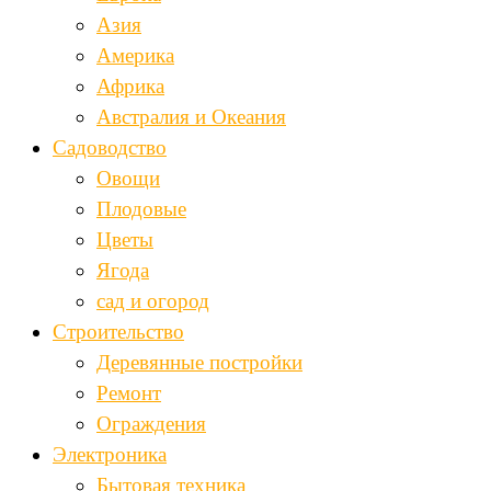
Азия
Америка
Африка
Австралия и Океания
Садоводство
Овощи
Плодовые
Цветы
Ягода
сад и огород
Строительство
Деревянные постройки
Ремонт
Ограждения
Электроника
Бытовая техника