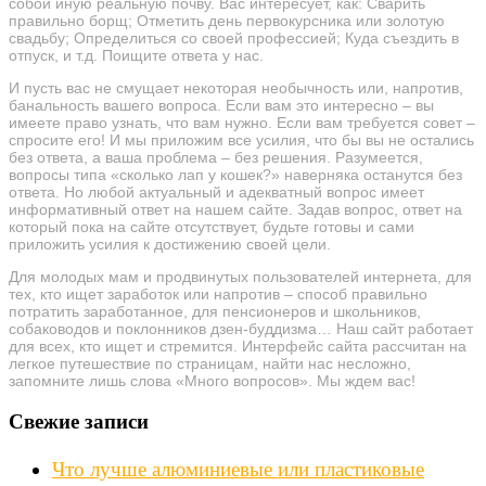
собой иную реальную почву. Вас интересует, как: Сварить
правильно борщ; Отметить день первокурсника или золотую
свадьбу; Определиться со своей профессией; Куда съездить в
отпуск, и т.д. Поищите ответа у нас.
И пусть вас не смущает некоторая необычность или, напротив,
банальность вашего вопроса. Если вам это интересно – вы
имеете право узнать, что вам нужно. Если вам требуется совет –
спросите его! И мы приложим все усилия, что бы вы не остались
без ответа, а ваша проблема – без решения. Разумеется,
вопросы типа «сколько лап у кошек?» наверняка останутся без
ответа. Но любой актуальный и адекватный вопрос имеет
информативный ответ на нашем сайте. Задав вопрос, ответ на
который пока на сайте отсутствует, будьте готовы и сами
приложить усилия к достижению своей цели.
Для молодых мам и продвинутых пользователей интернета, для
тех, кто ищет заработок или напротив – способ правильно
потратить заработанное, для пенсионеров и школьников,
собаководов и поклонников дзен-буддизма… Наш сайт работает
для всех, кто ищет и стремится. Интерфейс сайта рассчитан на
легкое путешествие по страницам, найти нас несложно,
запомните лишь слова «Много вопросов». Мы ждем вас!
Свежие записи
Что лучше алюминиевые или пластиковые