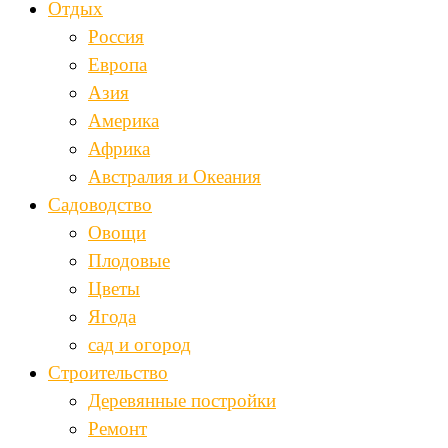
Отдых
Россия
Европа
Азия
Америка
Африка
Австралия и Океания
Садоводство
Овощи
Плодовые
Цветы
Ягода
сад и огород
Строительство
Деревянные постройки
Ремонт