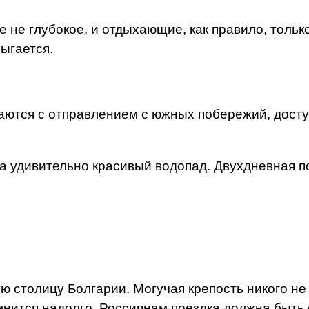
ре не глубокое, и отдыхающие, как правило, толь
ыгается.
ются с отправлением с южных побережий, досту
 удивительно красивый водопад. Двухдневная пое
ю столицу Болгарии. Могучая крепость никого н
нится надолго. Россиянам поездка должна быть о