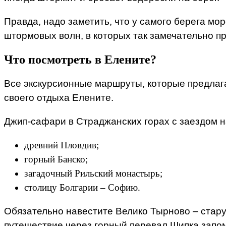
Правда, надо заметить, что у самого берега мо
штормовых волн, в которых так замечательно пр
Что посмотреть в Елените?
Все экскурсионные маршруты, которые предлага
своего отдыха Елените.
Джип-сафари в Страджанских горах с заездом на
древний Пловдив;
горный Банско
;
загадочный Рильский монастырь
;
столицу Болгарии – Софию.
Обязательно навестите Велико Тырново – стару
путешествие через горный перевал Шипка запом