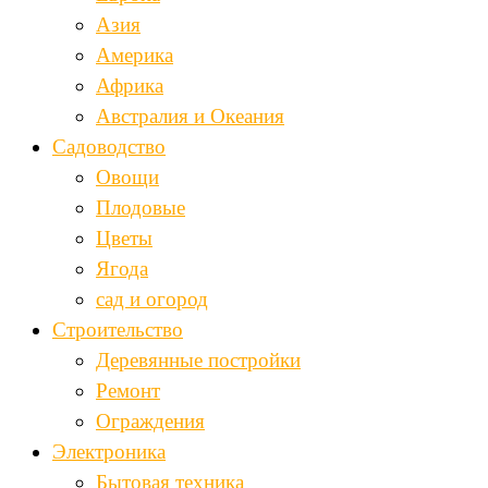
Азия
Америка
Африка
Австралия и Океания
Садоводство
Овощи
Плодовые
Цветы
Ягода
сад и огород
Строительство
Деревянные постройки
Ремонт
Ограждения
Электроника
Бытовая техника