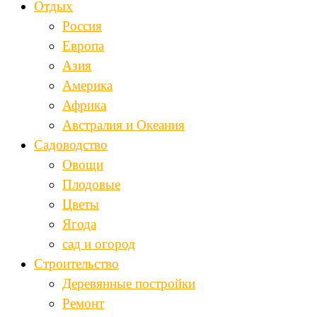
Отдых
Россия
Европа
Азия
Америка
Африка
Австралия и Океания
Садоводство
Овощи
Плодовые
Цветы
Ягода
сад и огород
Строительство
Деревянные постройки
Ремонт