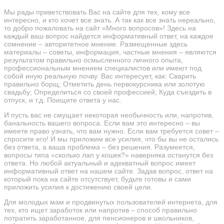
Мы рады приветствовать Вас на сайте для тех, кому все
интересно, и кто хочет все знать. А так как все знать нереально,
то добро пожаловать на сайт «Много вопросов»! Здесь на
каждый ваш вопрос найдется информативный ответ, на каждое
сомнение – авторитетное мнение. Размещенные здесь
материалы – советы, информация, частные мнения – являются
результатом правильно осмысленного личного опыта,
профессиональным мнением специалистов или имеют под
собой иную реальную почву. Вас интересует, как: Сварить
правильно борщ; Отметить день первокурсника или золотую
свадьбу; Определиться со своей профессией; Куда съездить в
отпуск, и т.д. Поищите ответа у нас.
И пусть вас не смущает некоторая необычность или, напротив,
банальность вашего вопроса. Если вам это интересно – вы
имеете право узнать, что вам нужно. Если вам требуется совет –
спросите его! И мы приложим все усилия, что бы вы не остались
без ответа, а ваша проблема – без решения. Разумеется,
вопросы типа «сколько лап у кошек?» наверняка останутся без
ответа. Но любой актуальный и адекватный вопрос имеет
информативный ответ на нашем сайте. Задав вопрос, ответ на
который пока на сайте отсутствует, будьте готовы и сами
приложить усилия к достижению своей цели.
Для молодых мам и продвинутых пользователей интернета, для
тех, кто ищет заработок или напротив – способ правильно
потратить заработанное, для пенсионеров и школьников,