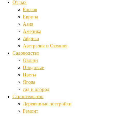
Отдых
Россия
Европа
Азия
Америка
Африка
Австралия и Океания
Садоводство
Овощи
Плодовые
Цветы
Ягода
сад и огород
Строительство
Деревянные постройки
Ремонт