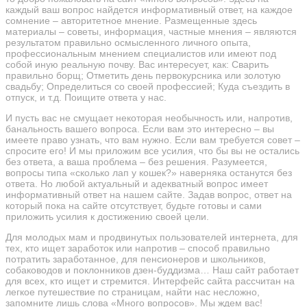
каждый ваш вопрос найдется информативный ответ, на каждое
сомнение – авторитетное мнение. Размещенные здесь
материалы – советы, информация, частные мнения – являются
результатом правильно осмысленного личного опыта,
профессиональным мнением специалистов или имеют под
собой иную реальную почву. Вас интересует, как: Сварить
правильно борщ; Отметить день первокурсника или золотую
свадьбу; Определиться со своей профессией; Куда съездить в
отпуск, и т.д. Поищите ответа у нас.
И пусть вас не смущает некоторая необычность или, напротив,
банальность вашего вопроса. Если вам это интересно – вы
имеете право узнать, что вам нужно. Если вам требуется совет –
спросите его! И мы приложим все усилия, что бы вы не остались
без ответа, а ваша проблема – без решения. Разумеется,
вопросы типа «сколько лап у кошек?» наверняка останутся без
ответа. Но любой актуальный и адекватный вопрос имеет
информативный ответ на нашем сайте. Задав вопрос, ответ на
который пока на сайте отсутствует, будьте готовы и сами
приложить усилия к достижению своей цели.
Для молодых мам и продвинутых пользователей интернета, для
тех, кто ищет заработок или напротив – способ правильно
потратить заработанное, для пенсионеров и школьников,
собаководов и поклонников дзен-буддизма… Наш сайт работает
для всех, кто ищет и стремится. Интерфейс сайта рассчитан на
легкое путешествие по страницам, найти нас несложно,
запомните лишь слова «Много вопросов». Мы ждем вас!