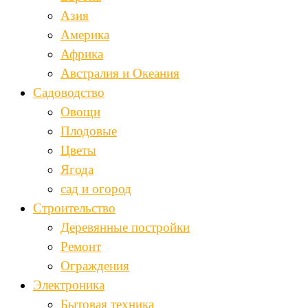
Азия
Америка
Африка
Австралия и Океания
Садоводство
Овощи
Плодовые
Цветы
Ягода
сад и огород
Строительство
Деревянные постройки
Ремонт
Ограждения
Электроника
Бытовая техника