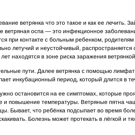
евание ветрянка что это такое и как ее лечить. 
це ветряная оспа — это инфекционное заболева
ется при контакте с больным ребенком, родителя
льно летучий и неустойчивый, распространяется 
 лет находятся в зоне риска заражения ветрянкой
тельные пути. Далее ветрянка с помощью лимфати
пает инкубационный период, который длится в те
нужно остановится на ее симптомах, которые про
лове и повышение температуры. Ветряные пятна ч
цы. Бывает, что ребёнка подсыпает во время бол
скакивать. Болезнь может протекать в лёгкой и т