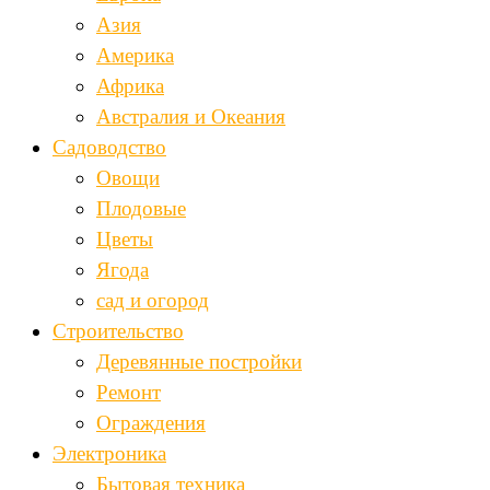
Азия
Америка
Африка
Австралия и Океания
Садоводство
Овощи
Плодовые
Цветы
Ягода
сад и огород
Строительство
Деревянные постройки
Ремонт
Ограждения
Электроника
Бытовая техника