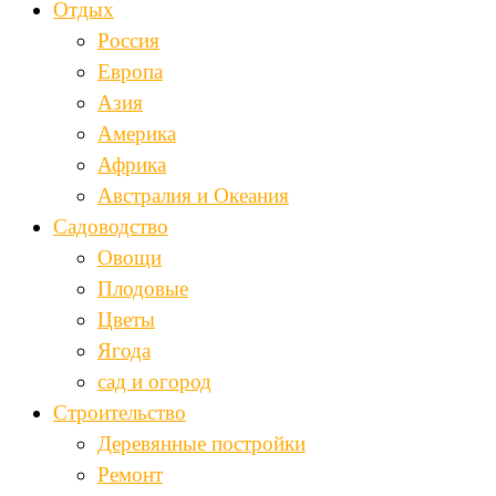
Отдых
Россия
Европа
Азия
Америка
Африка
Австралия и Океания
Садоводство
Овощи
Плодовые
Цветы
Ягода
сад и огород
Строительство
Деревянные постройки
Ремонт