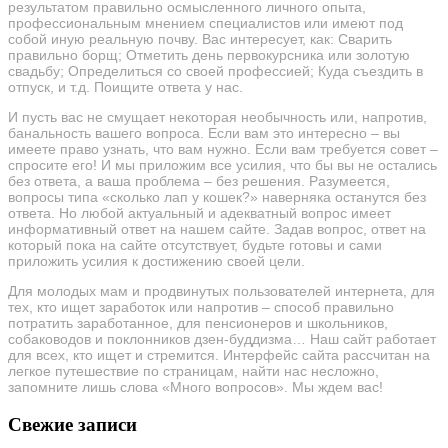
результатом правильно осмысленного личного опыта,
профессиональным мнением специалистов или имеют под
собой иную реальную почву. Вас интересует, как: Сварить
правильно борщ; Отметить день первокурсника или золотую
свадьбу; Определиться со своей профессией; Куда съездить в
отпуск, и т.д. Поищите ответа у нас.
И пусть вас не смущает некоторая необычность или, напротив,
банальность вашего вопроса. Если вам это интересно – вы
имеете право узнать, что вам нужно. Если вам требуется совет –
спросите его! И мы приложим все усилия, что бы вы не остались
без ответа, а ваша проблема – без решения. Разумеется,
вопросы типа «сколько лап у кошек?» наверняка останутся без
ответа. Но любой актуальный и адекватный вопрос имеет
информативный ответ на нашем сайте. Задав вопрос, ответ на
который пока на сайте отсутствует, будьте готовы и сами
приложить усилия к достижению своей цели.
Для молодых мам и продвинутых пользователей интернета, для
тех, кто ищет заработок или напротив – способ правильно
потратить заработанное, для пенсионеров и школьников,
собаководов и поклонников дзен-буддизма… Наш сайт работает
для всех, кто ищет и стремится. Интерфейс сайта рассчитан на
легкое путешествие по страницам, найти нас несложно,
запомните лишь слова «Много вопросов». Мы ждем вас!
Свежие записи