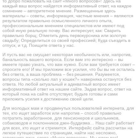
то добро пожаловать на сайт «Много вопросов»! Здесь на
каждый ваш вопрос найдется информативный ответ, на каждое
сомнение – авторитетное мнение. Размещенные здесь
материалы – советы, информация, частные мнения – являются
результатом правильно осмысленного личного опыта,
профессиональным мнением специалистов или имеют под
собой иную реальную почву. Вас интересует, как: Сварить
правильно борщ; Отметить день первокурсника или золотую
свадьбу; Определиться со своей профессией; Куда съездить в
отпуск, и т.д. Поищите ответа у нас.
И пусть вас не смущает некоторая необычность или, напротив,
банальность вашего вопроса. Если вам это интересно – вы
имеете право узнать, что вам нужно. Если вам требуется совет –
спросите его! И мы приложим все усилия, что бы вы не остались
без ответа, а ваша проблема – без решения. Разумеется,
вопросы типа «сколько лап у кошек?» наверняка останутся без
ответа. Но любой актуальный и адекватный вопрос имеет
информативный ответ на нашем сайте. Задав вопрос, ответ на
который пока на сайте отсутствует, будьте готовы и сами
приложить усилия к достижению своей цели.
Для молодых мам и продвинутых пользователей интернета, для
тех, кто ищет заработок или напротив – способ правильно
потратить заработанное, для пенсионеров и школьников,
собаководов и поклонников дзен-буддизма… Наш сайт работает
для всех, кто ищет и стремится. Интерфейс сайта рассчитан на
легкое путешествие по страницам, найти нас несложно,
запомните лишь слова «Много вопросов». Мы ждем вас!