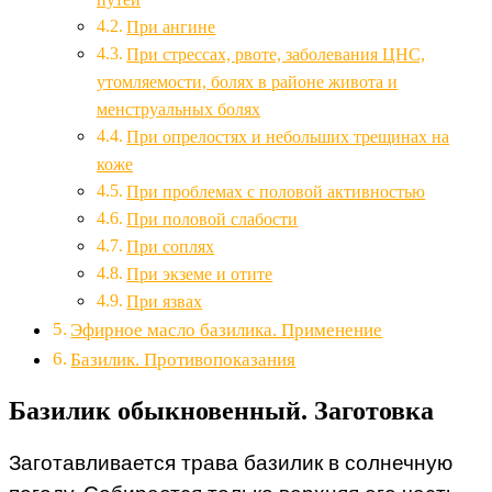
При ангине
При стрессах, рвоте, заболевания ЦНС,
утомляемости, болях в районе живота и
менструальных болях
При опрелостях и небольших трещинах на
коже
При проблемах с половой активностью
При половой слабости
При соплях
При экземе и отите
При язвах
Эфирное масло базилика. Применение
Базилик. Противопоказания
Базилик обыкновенный. Заготовка
Заготавливается трава базилик в солнечную