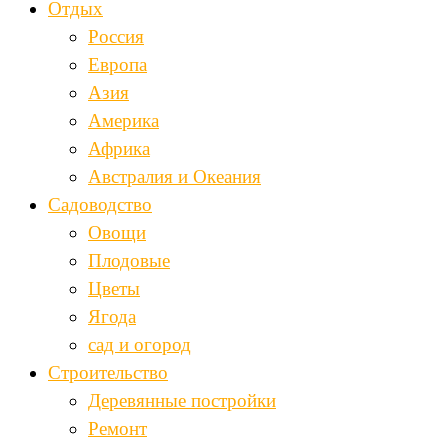
Отдых
Россия
Европа
Азия
Америка
Африка
Австралия и Океания
Садоводство
Овощи
Плодовые
Цветы
Ягода
сад и огород
Строительство
Деревянные постройки
Ремонт