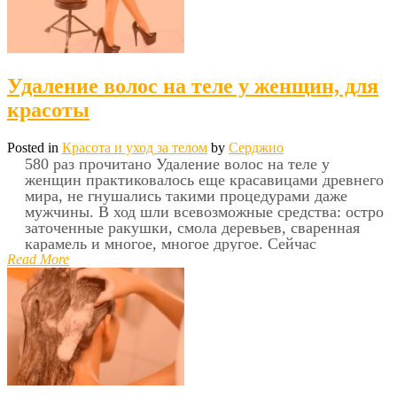
Удаление волос на теле у женщин, для
красоты
Posted in
Красота и уход за телом
by
Серджио
580 раз прочитано Удаление волос на теле у
женщин практиковалось еще красавицами древнего
мира, не гнушались такими процедурами даже
мужчины. В ход шли всевозможные средства: остро
заточенные ракушки, смола деревьев, сваренная
карамель и многое, многое другое. Сейчас
Read More