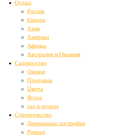
Отдых
Россия
Европа
Азия
Америка
Африка
Австралия и Океания
Садоводство
Овощи
Плодовые
Цветы
Ягода
сад и огород
Строительство
Деревянные постройки
Ремонт