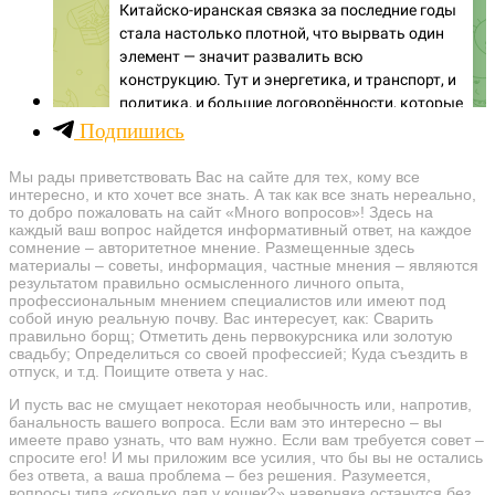
Подпишись
Мы рады приветствовать Вас на сайте для тех, кому все
интересно, и кто хочет все знать. А так как все знать нереально,
то добро пожаловать на сайт «Много вопросов»! Здесь на
каждый ваш вопрос найдется информативный ответ, на каждое
сомнение – авторитетное мнение. Размещенные здесь
материалы – советы, информация, частные мнения – являются
результатом правильно осмысленного личного опыта,
профессиональным мнением специалистов или имеют под
собой иную реальную почву. Вас интересует, как: Сварить
правильно борщ; Отметить день первокурсника или золотую
свадьбу; Определиться со своей профессией; Куда съездить в
отпуск, и т.д. Поищите ответа у нас.
И пусть вас не смущает некоторая необычность или, напротив,
банальность вашего вопроса. Если вам это интересно – вы
имеете право узнать, что вам нужно. Если вам требуется совет –
спросите его! И мы приложим все усилия, что бы вы не остались
без ответа, а ваша проблема – без решения. Разумеется,
вопросы типа «сколько лап у кошек?» наверняка останутся без