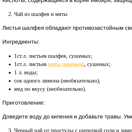
Кислоты, содержащиеся в корне имбиря, защища
Чай из шалфея и мяты
Листья шалфея обладают противозастойным сво
Ингредиенты:
1ст.л. листьев шалфея, сушеных;
1ст.л. листьев
мяты перечной
, сушеных;
1 л. воды;
сок одного лимона (необязательно);
мед по вкусу (необязательно).
Приготовление:
Доведите воду до кипения и добавьте травы. Уме
Черный чай от простуды с щепоткой соли и лим