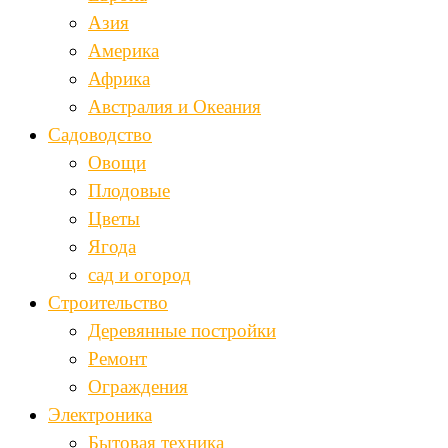
Азия
Америка
Африка
Австралия и Океания
Садоводство
Овощи
Плодовые
Цветы
Ягода
сад и огород
Строительство
Деревянные постройки
Ремонт
Ограждения
Электроника
Бытовая техника