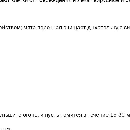
ют клетки от повреждения и лечат вирусные и 
йством; мята перечная очищает дыхательную сис
ньшите огонь, и пусть томится в течение 15-30 м
оном