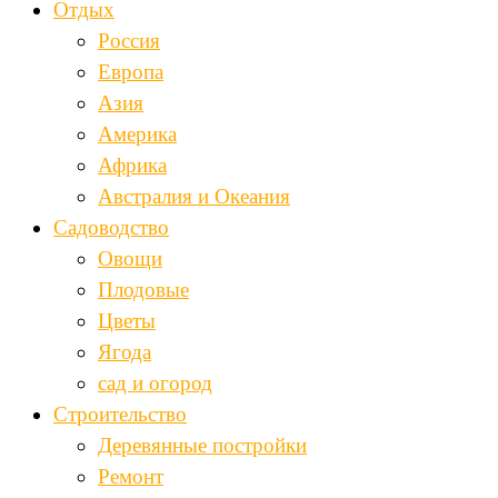
Отдых
Россия
Европа
Азия
Америка
Африка
Австралия и Океания
Садоводство
Овощи
Плодовые
Цветы
Ягода
сад и огород
Строительство
Деревянные постройки
Ремонт