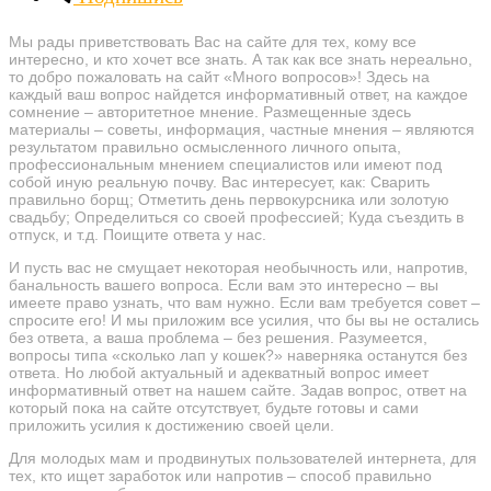
Мы рады приветствовать Вас на сайте для тех, кому все
интересно, и кто хочет все знать. А так как все знать нереально,
то добро пожаловать на сайт «Много вопросов»! Здесь на
каждый ваш вопрос найдется информативный ответ, на каждое
сомнение – авторитетное мнение. Размещенные здесь
материалы – советы, информация, частные мнения – являются
результатом правильно осмысленного личного опыта,
профессиональным мнением специалистов или имеют под
собой иную реальную почву. Вас интересует, как: Сварить
правильно борщ; Отметить день первокурсника или золотую
свадьбу; Определиться со своей профессией; Куда съездить в
отпуск, и т.д. Поищите ответа у нас.
И пусть вас не смущает некоторая необычность или, напротив,
банальность вашего вопроса. Если вам это интересно – вы
имеете право узнать, что вам нужно. Если вам требуется совет –
спросите его! И мы приложим все усилия, что бы вы не остались
без ответа, а ваша проблема – без решения. Разумеется,
вопросы типа «сколько лап у кошек?» наверняка останутся без
ответа. Но любой актуальный и адекватный вопрос имеет
информативный ответ на нашем сайте. Задав вопрос, ответ на
который пока на сайте отсутствует, будьте готовы и сами
приложить усилия к достижению своей цели.
Для молодых мам и продвинутых пользователей интернета, для
тех, кто ищет заработок или напротив – способ правильно