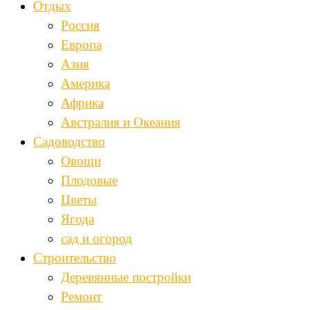
Отдых
Россия
Европа
Азия
Америка
Африка
Австралия и Океания
Садоводство
Овощи
Плодовые
Цветы
Ягода
сад и огород
Строительство
Деревянные постройки
Ремонт