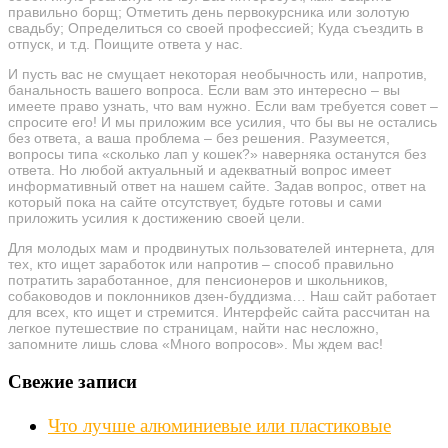
правильно борщ; Отметить день первокурсника или золотую
свадьбу; Определиться со своей профессией; Куда съездить в
отпуск, и т.д. Поищите ответа у нас.
И пусть вас не смущает некоторая необычность или, напротив,
банальность вашего вопроса. Если вам это интересно – вы
имеете право узнать, что вам нужно. Если вам требуется совет –
спросите его! И мы приложим все усилия, что бы вы не остались
без ответа, а ваша проблема – без решения. Разумеется,
вопросы типа «сколько лап у кошек?» наверняка останутся без
ответа. Но любой актуальный и адекватный вопрос имеет
информативный ответ на нашем сайте. Задав вопрос, ответ на
который пока на сайте отсутствует, будьте готовы и сами
приложить усилия к достижению своей цели.
Для молодых мам и продвинутых пользователей интернета, для
тех, кто ищет заработок или напротив – способ правильно
потратить заработанное, для пенсионеров и школьников,
собаководов и поклонников дзен-буддизма… Наш сайт работает
для всех, кто ищет и стремится. Интерфейс сайта рассчитан на
легкое путешествие по страницам, найти нас несложно,
запомните лишь слова «Много вопросов». Мы ждем вас!
Свежие записи
Что лучше алюминиевые или пластиковые