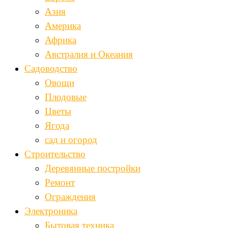
Азия
Америка
Африка
Австралия и Океания
Садоводство
Овощи
Плодовые
Цветы
Ягода
сад и огород
Строительство
Деревянные постройки
Ремонт
Ограждения
Электроника
Бытовая техника