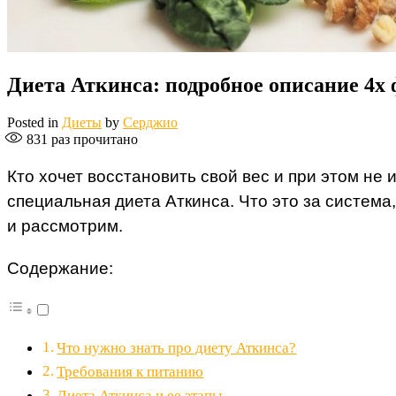
Диета Аткинса: подробное описание 4х
Posted in
Диеты
by
Серджио
831
раз прочитано
Кто хочет восстановить свой вес и при этом не
специальная диета Аткинса. Что это за система
и рассмотрим.
Содержание:
Что нужно знать про диету Аткинса?
Требования к питанию
Диета Аткинса и ее этапы