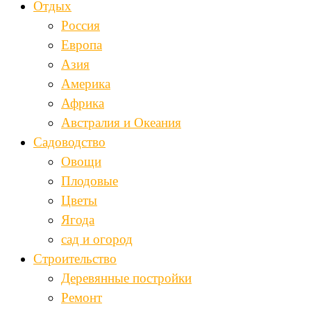
Отдых
Россия
Европа
Азия
Америка
Африка
Австралия и Океания
Садоводство
Овощи
Плодовые
Цветы
Ягода
сад и огород
Строительство
Деревянные постройки
Ремонт