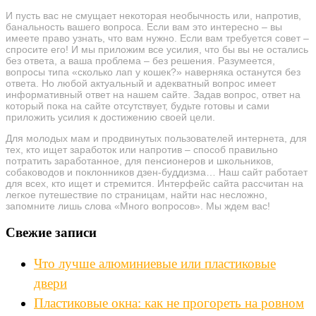
И пусть вас не смущает некоторая необычность или, напротив,
банальность вашего вопроса. Если вам это интересно – вы
имеете право узнать, что вам нужно. Если вам требуется совет –
спросите его! И мы приложим все усилия, что бы вы не остались
без ответа, а ваша проблема – без решения. Разумеется,
вопросы типа «сколько лап у кошек?» наверняка останутся без
ответа. Но любой актуальный и адекватный вопрос имеет
информативный ответ на нашем сайте. Задав вопрос, ответ на
который пока на сайте отсутствует, будьте готовы и сами
приложить усилия к достижению своей цели.
Для молодых мам и продвинутых пользователей интернета, для
тех, кто ищет заработок или напротив – способ правильно
потратить заработанное, для пенсионеров и школьников,
собаководов и поклонников дзен-буддизма… Наш сайт работает
для всех, кто ищет и стремится. Интерфейс сайта рассчитан на
легкое путешествие по страницам, найти нас несложно,
запомните лишь слова «Много вопросов». Мы ждем вас!
Свежие записи
Что лучше алюминиевые или пластиковые
двери
Пластиковые окна: как не прогореть на ровном