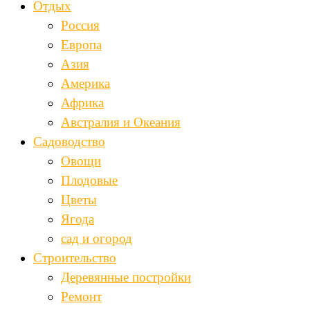
Отдых
Россия
Европа
Азия
Америка
Африка
Австралия и Океания
Садоводство
Овощи
Плодовые
Цветы
Ягода
сад и огород
Строительство
Деревянные постройки
Ремонт