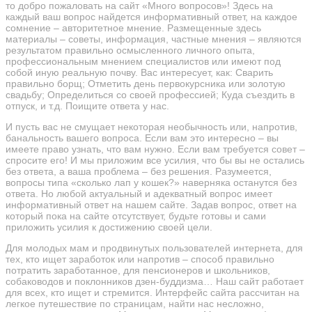
то добро пожаловать на сайт «Много вопросов»! Здесь на
каждый ваш вопрос найдется информативный ответ, на каждое
сомнение – авторитетное мнение. Размещенные здесь
материалы – советы, информация, частные мнения – являются
результатом правильно осмысленного личного опыта,
профессиональным мнением специалистов или имеют под
собой иную реальную почву. Вас интересует, как: Сварить
правильно борщ; Отметить день первокурсника или золотую
свадьбу; Определиться со своей профессией; Куда съездить в
отпуск, и т.д. Поищите ответа у нас.
И пусть вас не смущает некоторая необычность или, напротив,
банальность вашего вопроса. Если вам это интересно – вы
имеете право узнать, что вам нужно. Если вам требуется совет –
спросите его! И мы приложим все усилия, что бы вы не остались
без ответа, а ваша проблема – без решения. Разумеется,
вопросы типа «сколько лап у кошек?» наверняка останутся без
ответа. Но любой актуальный и адекватный вопрос имеет
информативный ответ на нашем сайте. Задав вопрос, ответ на
который пока на сайте отсутствует, будьте готовы и сами
приложить усилия к достижению своей цели.
Для молодых мам и продвинутых пользователей интернета, для
тех, кто ищет заработок или напротив – способ правильно
потратить заработанное, для пенсионеров и школьников,
собаководов и поклонников дзен-буддизма… Наш сайт работает
для всех, кто ищет и стремится. Интерфейс сайта рассчитан на
легкое путешествие по страницам, найти нас несложно,