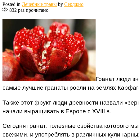
Posted in
Лечебные травы
by
Серджио
832
раз прочитано
Гранат люди зн
самые лучшие гранаты росли на землях Карфаген
Также этот фрукт люди древности назвали «зерн
начали выращивать в Европе с XVIII в.
Сегодня гранат, полезные свойства которого м
свежими, и употреблять в различных кулинарны