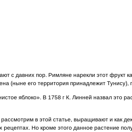
ают с давних пор. Римляне нарекли этот фрукт к
а (ныне его территория принадлежит Тунису), гд
истое яблоко». В 1758 г К. Линней назвал это ра
ы рассмотрим в этой статье, выращивают и как д
х рецептах. Но кроме этого данное растение по