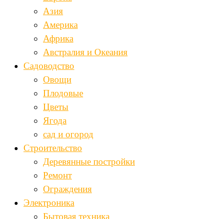
Азия
Америка
Африка
Австралия и Океания
Садоводство
Овощи
Плодовые
Цветы
Ягода
сад и огород
Строительство
Деревянные постройки
Ремонт
Ограждения
Электроника
Бытовая техника