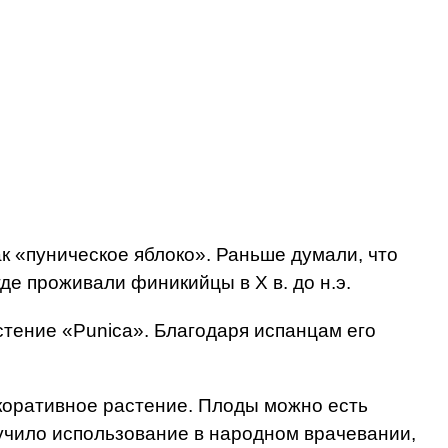
ак «пуническое яблоко». Раньше думали, что
е проживали финикийцы в X в. до н.э.
стение «Punica». Благодаря испанцам его
екоративное растение. Плоды можно есть
лучило использование в народном врачевании,