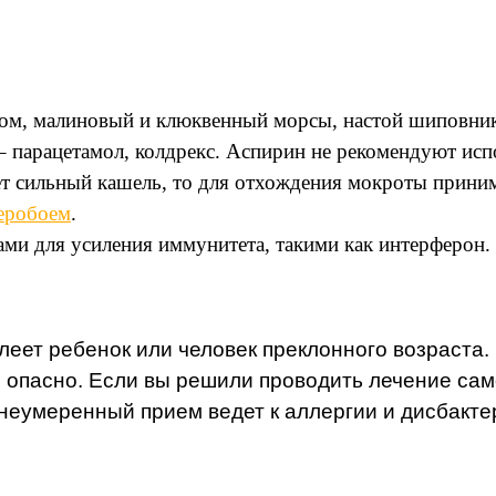
ном, малиновый и клюквенный морсы, настой шиповник
 парацетамол, колдрекс. Аспирин не рекомендуют испол
ет сильный кашель, то для отхождения мокроты прини
еробоем
.
ми для усиления иммунитета, такими как интерферон.
леет ребенок или человек преклонного возраста
 опасно. Если вы решили проводить лечение само
неумеренный прием ведет к аллергии и дисбакте