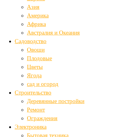
Азия
Америка
Африка
Австралия и Океания
Садоводство
Овощи
Плодовые
Цветы
Ягода
сад и огород
Строительство
Деревянные постройки
Ремонт
Ограждения
Электроника
Бытовая техника