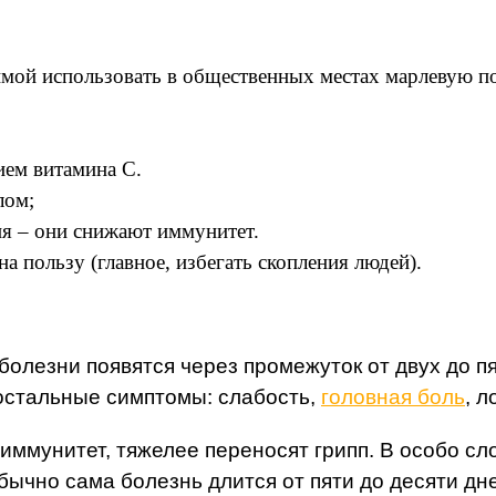
зимой использовать в общественных местах марлевую п
ем витамина С.
лом;
ия – они снижают иммунитет.
а пользу (главное, избегать скопления людей).
 болезни появятся через промежуток от двух до п
 остальные симптомы: слабость,
головная боль
, л
й иммунитет, тяжелее переносят грипп. В особо 
бычно сама болезнь длится от пяти до десяти дн