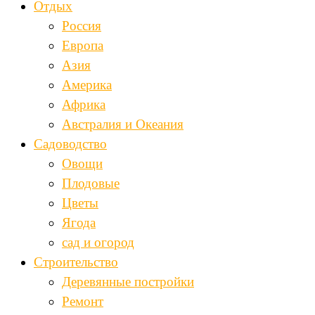
Отдых
Россия
Европа
Азия
Америка
Африка
Австралия и Океания
Садоводство
Овощи
Плодовые
Цветы
Ягода
сад и огород
Строительство
Деревянные постройки
Ремонт