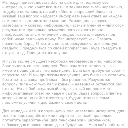
Мы рады приветствовать Вас на сайте для тех, кому все
интересно, и кто хочет все знать. А так как все знать нереально,
то добро пожаловать на сайт «Много вопросов»! Здесь на
каждый ваш вопрос найдется информативный ответ, на каждое
сомнение – авторитетное мнение. Размещенные здесь
материалы – советы, информация, частные мнения – являются
результатом правильно осмысленного личного опыта,
профессиональным мнением специалистов или имеют под
собой иную реальную почву. Вас интересует, как: Сварить
правильно борщ; Отметить день первокурсника или золотую
свадьбу; Определиться со своей профессией; Куда съездить в
отпуск, и т.д. Поищите ответа у нас.
И пусть вас не смущает некоторая необычность или, напротив,
банальность вашего вопроса. Если вам это интересно – вы
имеете право узнать, что вам нужно. Если вам требуется совет –
спросите его! И мы приложим все усилия, что бы вы не остались
без ответа, а ваша проблема – без решения. Разумеется,
вопросы типа «сколько лап у кошек?» наверняка останутся без
ответа. Но любой актуальный и адекватный вопрос имеет
информативный ответ на нашем сайте. Задав вопрос, ответ на
который пока на сайте отсутствует, будьте готовы и сами
приложить усилия к достижению своей цели.
Для молодых мам и продвинутых пользователей интернета, для
тех, кто ищет заработок или напротив – способ правильно
потратить заработанное, для пенсионеров и школьников,
собаководов и поклонников дзен-буддизма… Наш сайт работает