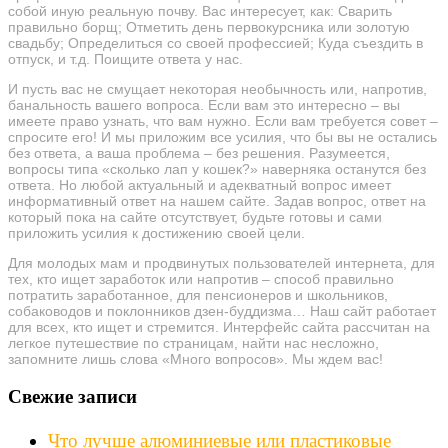
собой иную реальную почву. Вас интересует, как: Сварить
правильно борщ; Отметить день первокурсника или золотую
свадьбу; Определиться со своей профессией; Куда съездить в
отпуск, и т.д. Поищите ответа у нас.
И пусть вас не смущает некоторая необычность или, напротив,
банальность вашего вопроса. Если вам это интересно – вы
имеете право узнать, что вам нужно. Если вам требуется совет –
спросите его! И мы приложим все усилия, что бы вы не остались
без ответа, а ваша проблема – без решения. Разумеется,
вопросы типа «сколько лап у кошек?» наверняка останутся без
ответа. Но любой актуальный и адекватный вопрос имеет
информативный ответ на нашем сайте. Задав вопрос, ответ на
который пока на сайте отсутствует, будьте готовы и сами
приложить усилия к достижению своей цели.
Для молодых мам и продвинутых пользователей интернета, для
тех, кто ищет заработок или напротив – способ правильно
потратить заработанное, для пенсионеров и школьников,
собаководов и поклонников дзен-буддизма… Наш сайт работает
для всех, кто ищет и стремится. Интерфейс сайта рассчитан на
легкое путешествие по страницам, найти нас несложно,
запомните лишь слова «Много вопросов». Мы ждем вас!
Свежие записи
Что лучше алюминиевые или пластиковые