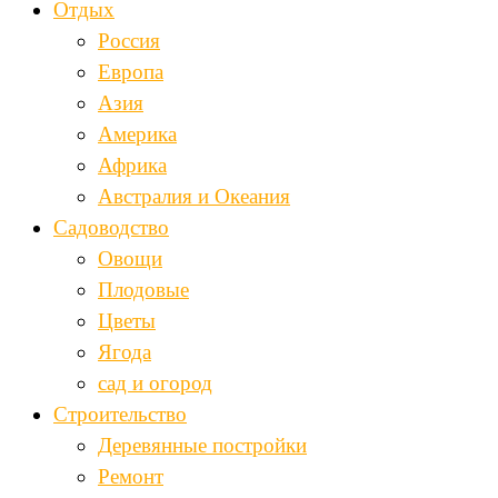
Отдых
Россия
Европа
Азия
Америка
Африка
Австралия и Океания
Садоводство
Овощи
Плодовые
Цветы
Ягода
сад и огород
Строительство
Деревянные постройки
Ремонт