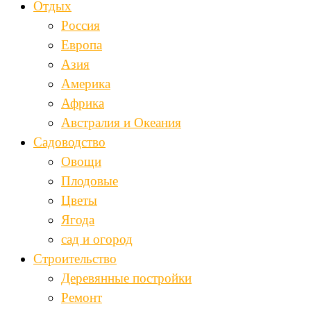
Отдых
Россия
Европа
Азия
Америка
Африка
Австралия и Океания
Садоводство
Овощи
Плодовые
Цветы
Ягода
сад и огород
Строительство
Деревянные постройки
Ремонт