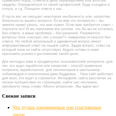
правильно борщ; Отметить день первокурсника или золотую
свадьбу; Определиться со своей профессией; Куда съездить в
отпуск, и т.д. Поищите ответа у нас.
И пусть вас не смущает некоторая необычность или, напротив,
банальность вашего вопроса. Если вам это интересно – вы
имеете право узнать, что вам нужно. Если вам требуется совет –
спросите его! И мы приложим все усилия, что бы вы не остались
без ответа, а ваша проблема – без решения. Разумеется,
вопросы типа «сколько лап у кошек?» наверняка останутся без
ответа. Но любой актуальный и адекватный вопрос имеет
информативный ответ на нашем сайте. Задав вопрос, ответ на
который пока на сайте отсутствует, будьте готовы и сами
приложить усилия к достижению своей цели.
Для молодых мам и продвинутых пользователей интернета, для
тех, кто ищет заработок или напротив – способ правильно
потратить заработанное, для пенсионеров и школьников,
собаководов и поклонников дзен-буддизма… Наш сайт работает
для всех, кто ищет и стремится. Интерфейс сайта рассчитан на
легкое путешествие по страницам, найти нас несложно,
запомните лишь слова «Много вопросов». Мы ждем вас!
Свежие записи
Что лучше алюминиевые или пластиковые
двери