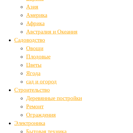
Азия
Америка
Африка
Австралия и Океания
Садоводство
Овощи
Плодовые
Цветы
Ягода
сад и огород
Строительство
Деревянные постройки
Ремонт
Ограждения
Электроника
Бытовая техника