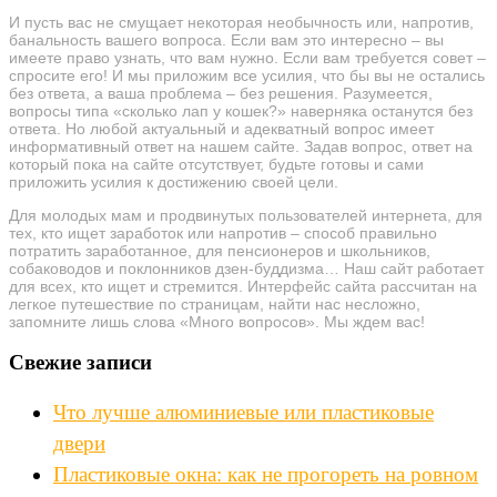
И пусть вас не смущает некоторая необычность или, напротив,
банальность вашего вопроса. Если вам это интересно – вы
имеете право узнать, что вам нужно. Если вам требуется совет –
спросите его! И мы приложим все усилия, что бы вы не остались
без ответа, а ваша проблема – без решения. Разумеется,
вопросы типа «сколько лап у кошек?» наверняка останутся без
ответа. Но любой актуальный и адекватный вопрос имеет
информативный ответ на нашем сайте. Задав вопрос, ответ на
который пока на сайте отсутствует, будьте готовы и сами
приложить усилия к достижению своей цели.
Для молодых мам и продвинутых пользователей интернета, для
тех, кто ищет заработок или напротив – способ правильно
потратить заработанное, для пенсионеров и школьников,
собаководов и поклонников дзен-буддизма… Наш сайт работает
для всех, кто ищет и стремится. Интерфейс сайта рассчитан на
легкое путешествие по страницам, найти нас несложно,
запомните лишь слова «Много вопросов». Мы ждем вас!
Свежие записи
Что лучше алюминиевые или пластиковые
двери
Пластиковые окна: как не прогореть на ровном