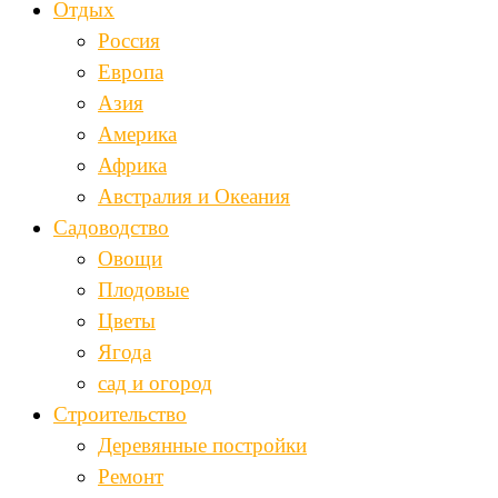
Отдых
Россия
Европа
Азия
Америка
Африка
Австралия и Океания
Садоводство
Овощи
Плодовые
Цветы
Ягода
сад и огород
Строительство
Деревянные постройки
Ремонт