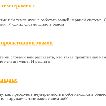
ь темперамент
ритме или темпе лучше работать вашей нервной системе.
мки. У одних словно шило в одном
ь проактивной мамой
тыми словами вам рассказать, кто такая проактивная мам
е нельзя гулять, И решил я
женщине
му, как преодолеть неуверенность в себе находясь в общ
или друзьями, занимаясь своим хобби