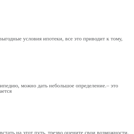
выгодные условия ипотеки, все это приводит к тому,
икипедию, можно дать небольшое определение.– это
ается
 встать на этот путь, трезво оцените свои возможности,