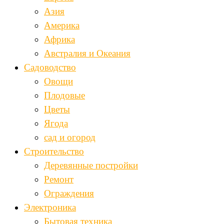
Азия
Америка
Африка
Австралия и Океания
Садоводство
Овощи
Плодовые
Цветы
Ягода
сад и огород
Строительство
Деревянные постройки
Ремонт
Ограждения
Электроника
Бытовая техника