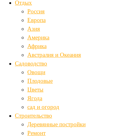
Отдых
Россия
Европа
Азия
Америка
Африка
Австралия и Океания
Садоводство
Овощи
Плодовые
Цветы
Ягода
сад и огород
Строительство
Деревянные постройки
Ремонт