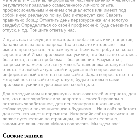
материалы – советы, информация, частные мнения – являются
результатом правильно осмысленного личного опыта,
профессиональным мнением специалистов или имеют под
собой иную реальную почву. Вас интересует, как: Сварить
правильно борщ; Отметить день первокурсника или золотую
свадьбу; Определиться со своей профессией; Куда съездить в
отпуск, и т.д. Поищите ответа у нас.
И пусть вас не смущает некоторая необычность или, напротив,
банальность вашего вопроса. Если вам это интересно – вы
имеете право узнать, что вам нужно. Если вам требуется совет –
спросите его! И мы приложим все усилия, что бы вы не остались
без ответа, а ваша проблема – без решения. Разумеется,
вопросы типа «сколько лап у кошек?» наверняка останутся без
ответа. Но любой актуальный и адекватный вопрос имеет
информативный ответ на нашем сайте. Задав вопрос, ответ на
который пока на сайте отсутствует, будьте готовы и сами
приложить усилия к достижению своей цели.
Для молодых мам и продвинутых пользователей интернета, для
тех, кто ищет заработок или напротив – способ правильно
потратить заработанное, для пенсионеров и школьников,
собаководов и поклонников дзен-буддизма… Наш сайт работает
для всех, кто ищет и стремится. Интерфейс сайта рассчитан на
легкое путешествие по страницам, найти нас несложно,
запомните лишь слова «Много вопросов». Мы ждем вас!
Свежие записи