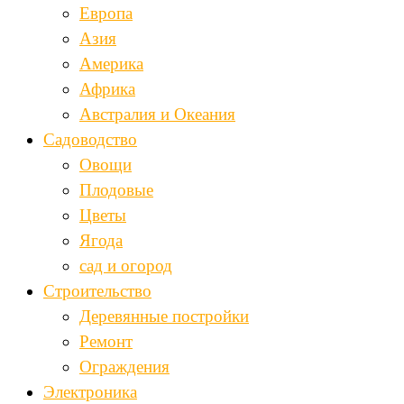
Европа
Азия
Америка
Африка
Австралия и Океания
Садоводство
Овощи
Плодовые
Цветы
Ягода
сад и огород
Строительство
Деревянные постройки
Ремонт
Ограждения
Электроника