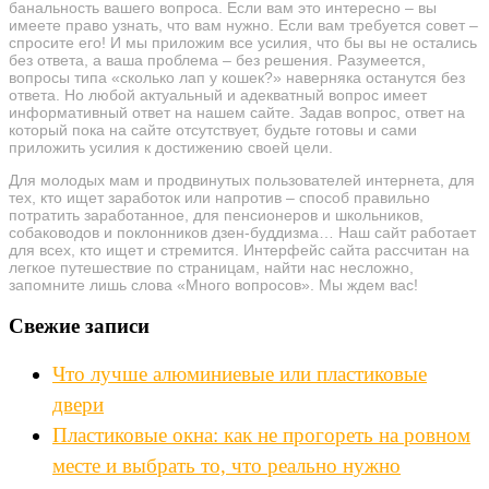
банальность вашего вопроса. Если вам это интересно – вы
имеете право узнать, что вам нужно. Если вам требуется совет –
спросите его! И мы приложим все усилия, что бы вы не остались
без ответа, а ваша проблема – без решения. Разумеется,
вопросы типа «сколько лап у кошек?» наверняка останутся без
ответа. Но любой актуальный и адекватный вопрос имеет
информативный ответ на нашем сайте. Задав вопрос, ответ на
который пока на сайте отсутствует, будьте готовы и сами
приложить усилия к достижению своей цели.
Для молодых мам и продвинутых пользователей интернета, для
тех, кто ищет заработок или напротив – способ правильно
потратить заработанное, для пенсионеров и школьников,
собаководов и поклонников дзен-буддизма… Наш сайт работает
для всех, кто ищет и стремится. Интерфейс сайта рассчитан на
легкое путешествие по страницам, найти нас несложно,
запомните лишь слова «Много вопросов». Мы ждем вас!
Свежие записи
Что лучше алюминиевые или пластиковые
двери
Пластиковые окна: как не прогореть на ровном
месте и выбрать то, что реально нужно