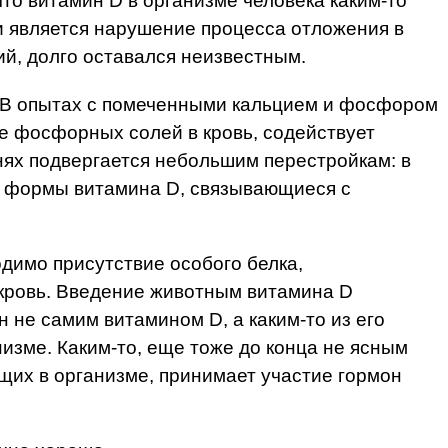
то витамин D в организме человека каким-то
 является нарушение процесса отложения в
ий, долго оставался неизвестным.
в. В опытах с помеченными кальцием и фосфором
ие фосфорных солей в кровь, содействует
анях подвергается небольшим перестройкам: в
ые формы витамина D, связывающиеся с
одимо присутствие особого белка,
 кровь. Введение животным витамина D
 не самим витамином D, а каким-то из его
изме. Каким-то, еще тоже до конца не ясным
щих в организме, принимает участие гормон