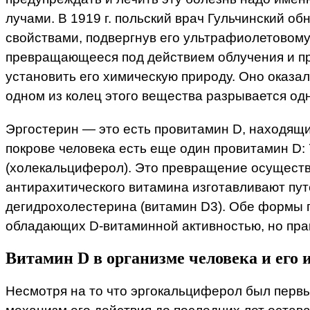
лучами. В 1919 г. польский врач Гульчинский о
свойствами, подвергнув его ультрафиолетовому 
превращающееся под действием облучения и пр
установить его химическую природу. Оно оказа
одном из колец этого вещества разрывается одн
Эргостерин — это есть провитамин D, находящи
покрове человека есть еще один провитамин D:
(холекальциферол). Это превращение осуществ
антирахитического витамина изготавливают пут
дегидрохолестерина (витамин D3). Обе формы 
обладающих D-витаминной активностью, но прак
Витамин D в организме человека и его 
Несмотря на то что эргокальциферол был перв