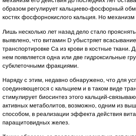
механизм его действия до последних лет остав
образом регулирует кальциево-фосфорный обме
костях фосфорнокислого кальция. Но механизм 
Лишь несколько лет назад дело стало прояснят
выявлено, что витамин D убыстряет всасывание
транспортировке Ca из крови в костные ткани. 
нем появляется одна или две гидроксильные гр
субклеточными фракциями.
Наряду с этим, недавно обнаружено, что для ус
соединяющегося с кальцием и в таком виде тра
стимулирует биосинтез этого кальций-связывающ
активных метаболитов, возможно, одним из выш
способом, в реализации эффекта действия вита
паращитовидных желез.