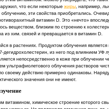
бнаружил, что если некоторые
жиры
, например, л
облучению, эти свойства приобретались. Очевидн
отиворахитный витамин D. Это «нечто» впоследс
лось веществом, близким по строению к холестер
а из хим. связей и превращается в витамин D.
йся в растениях. Продуктом облучения является
 7-дегидрохолестерин, из него под влиянием УФ 
ляется непосредственно в коже при облучении 
ем ультрафиолетового облучения растворов чист
по своему действию примерно одинаковы. Наряду
тического значения они не имеют.
изучение
ым витамином, химическое строение которого св