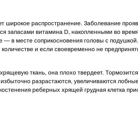
т широкое распространение. Заболевание проявл
ся запасами витамина D, накопленными во время
е — в месте соприкосновения головы с подушкой
м количестве и если своевременно не предприня
 хрящевую ткань, она плохо твердеет. Тормозитс
о избыточно разрастаются, увеличиваются лобные
окостенения реберных хрящей грудная клетка пр