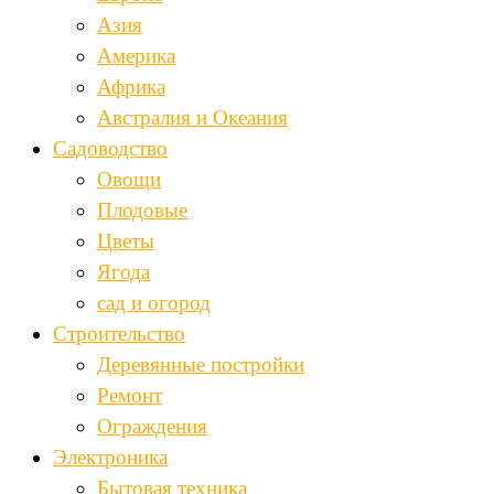
Азия
Америка
Африка
Австралия и Океания
Садоводство
Овощи
Плодовые
Цветы
Ягода
сад и огород
Строительство
Деревянные постройки
Ремонт
Ограждения
Электроника
Бытовая техника