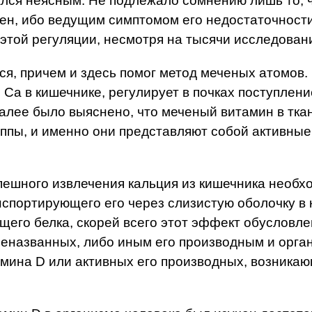
ался неясным. Не подлежало сомнению лишь то, ч
н, ибо ведущим симптомом его недостаточности
этой регуляции, несмотря на тысячи исследован
ься, причем и здесь помог метод меченых атомо
 Ca в кишечнике, регулирует в почках поступлен
Далее было выяснено, что меченый витамин в тк
уппы, и именно они представляют собой активн
пешного извлечения кальция из кишечника необх
нспортирующего его через слизистую оболочку в
его белка, скорей всего этот эффект обусловлен
еназванных, либо иным его производным и орган
мина D или активных его производных, возникаю