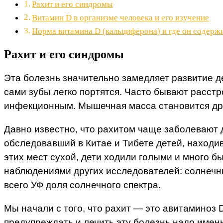
Рахит и его синдромы
Витамин D в организме человека и его изучение
Норма витамина D (кальциферона) и где он содерж
Рахит и его синдромы
Эта болезнь значительно замедляет развитие де
сами зубы легко портятся. Часто бывают расстр
инфекционным. Мышечная масса становится дряб
Давно известно, что рахитом чаще заболевают 
обследовавший в Китае и Тибете детей, находи
этих мест сухой, дети ходили голыми и много 
наблюдениями других исследователей: солнечный
всего УФ доля солнечного спектра.
Мы начали с того, что рахит — это авитаминоз 
предупреждать и лечить эту болезнь надо именн