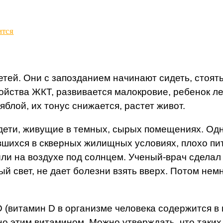
ится
тей. Они с запозданием начинают сидеть, стоять
ойства ЖКТ, развивается малокровие, ребенок ле
лой, их тонус снижается, растет живот.
дети, живущие в темных, сырых помещениях. Одна
вшихся в скверных жилищных условиях, плохо пит
были на воздухе под солнцем. Ученый-врач сдел
 свет, не дает болезни взять вверх. Потом немно
D (витамин D в организме человека содержится в
о этим витамином. Можно утверждать, что таких