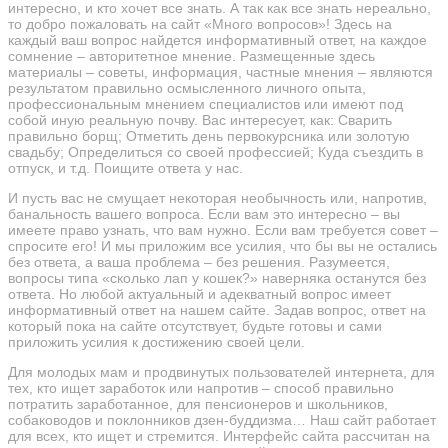
интересно, и кто хочет все знать. А так как все знать нереально,
то добро пожаловать на сайт «Много вопросов»! Здесь на
каждый ваш вопрос найдется информативный ответ, на каждое
сомнение – авторитетное мнение. Размещенные здесь
материалы – советы, информация, частные мнения – являются
результатом правильно осмысленного личного опыта,
профессиональным мнением специалистов или имеют под
собой иную реальную почву. Вас интересует, как: Сварить
правильно борщ; Отметить день первокурсника или золотую
свадьбу; Определиться со своей профессией; Куда съездить в
отпуск, и т.д. Поищите ответа у нас.
И пусть вас не смущает некоторая необычность или, напротив,
банальность вашего вопроса. Если вам это интересно – вы
имеете право узнать, что вам нужно. Если вам требуется совет –
спросите его! И мы приложим все усилия, что бы вы не остались
без ответа, а ваша проблема – без решения. Разумеется,
вопросы типа «сколько лап у кошек?» наверняка останутся без
ответа. Но любой актуальный и адекватный вопрос имеет
информативный ответ на нашем сайте. Задав вопрос, ответ на
который пока на сайте отсутствует, будьте готовы и сами
приложить усилия к достижению своей цели.
Для молодых мам и продвинутых пользователей интернета, для
тех, кто ищет заработок или напротив – способ правильно
потратить заработанное, для пенсионеров и школьников,
собаководов и поклонников дзен-буддизма… Наш сайт работает
для всех, кто ищет и стремится. Интерфейс сайта рассчитан на