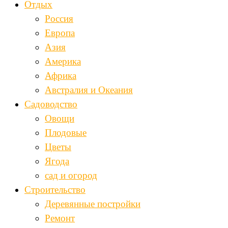
Отдых
Россия
Европа
Азия
Америка
Африка
Австралия и Океания
Садоводство
Овощи
Плодовые
Цветы
Ягода
сад и огород
Строительство
Деревянные постройки
Ремонт