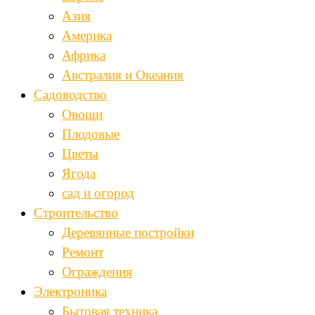
Азия
Америка
Африка
Австралия и Океания
Садоводство
Овощи
Плодовые
Цветы
Ягода
сад и огород
Строительство
Деревянные постройки
Ремонт
Ограждения
Электроника
Бытовая техника