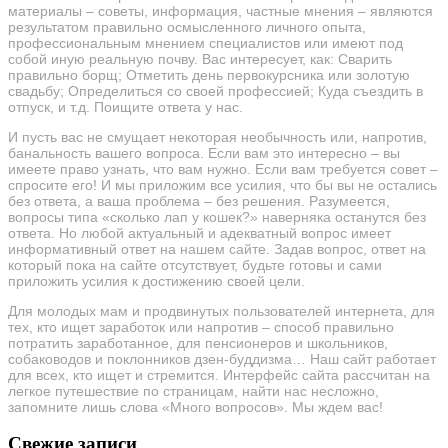
материалы – советы, информация, частные мнения – являются
результатом правильно осмысленного личного опыта,
профессиональным мнением специалистов или имеют под
собой иную реальную почву. Вас интересует, как: Сварить
правильно борщ; Отметить день первокурсника или золотую
свадьбу; Определиться со своей профессией; Куда съездить в
отпуск, и т.д. Поищите ответа у нас.
И пусть вас не смущает некоторая необычность или, напротив,
банальность вашего вопроса. Если вам это интересно – вы
имеете право узнать, что вам нужно. Если вам требуется совет –
спросите его! И мы приложим все усилия, что бы вы не остались
без ответа, а ваша проблема – без решения. Разумеется,
вопросы типа «сколько лап у кошек?» наверняка останутся без
ответа. Но любой актуальный и адекватный вопрос имеет
информативный ответ на нашем сайте. Задав вопрос, ответ на
который пока на сайте отсутствует, будьте готовы и сами
приложить усилия к достижению своей цели.
Для молодых мам и продвинутых пользователей интернета, для
тех, кто ищет заработок или напротив – способ правильно
потратить заработанное, для пенсионеров и школьников,
собаководов и поклонников дзен-буддизма… Наш сайт работает
для всех, кто ищет и стремится. Интерфейс сайта рассчитан на
легкое путешествие по страницам, найти нас несложно,
запомните лишь слова «Много вопросов». Мы ждем вас!
Свежие записи