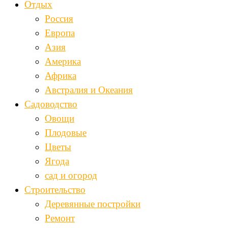
Отдых
Россия
Европа
Азия
Америка
Африка
Австралия и Океания
Садоводство
Овощи
Плодовые
Цветы
Ягода
сад и огород
Строительство
Деревянные постройки
Ремонт