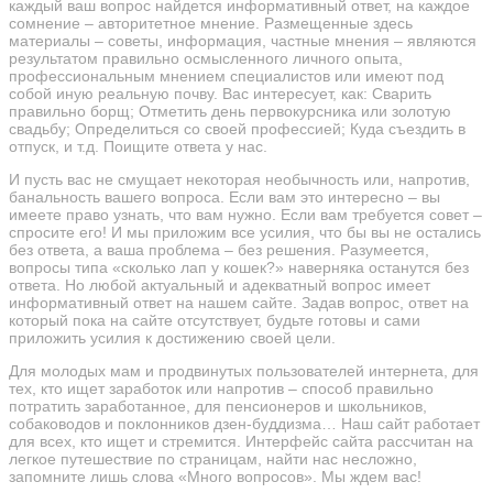
каждый ваш вопрос найдется информативный ответ, на каждое
сомнение – авторитетное мнение. Размещенные здесь
материалы – советы, информация, частные мнения – являются
результатом правильно осмысленного личного опыта,
профессиональным мнением специалистов или имеют под
собой иную реальную почву. Вас интересует, как: Сварить
правильно борщ; Отметить день первокурсника или золотую
свадьбу; Определиться со своей профессией; Куда съездить в
отпуск, и т.д. Поищите ответа у нас.
И пусть вас не смущает некоторая необычность или, напротив,
банальность вашего вопроса. Если вам это интересно – вы
имеете право узнать, что вам нужно. Если вам требуется совет –
спросите его! И мы приложим все усилия, что бы вы не остались
без ответа, а ваша проблема – без решения. Разумеется,
вопросы типа «сколько лап у кошек?» наверняка останутся без
ответа. Но любой актуальный и адекватный вопрос имеет
информативный ответ на нашем сайте. Задав вопрос, ответ на
который пока на сайте отсутствует, будьте готовы и сами
приложить усилия к достижению своей цели.
Для молодых мам и продвинутых пользователей интернета, для
тех, кто ищет заработок или напротив – способ правильно
потратить заработанное, для пенсионеров и школьников,
собаководов и поклонников дзен-буддизма… Наш сайт работает
для всех, кто ищет и стремится. Интерфейс сайта рассчитан на
легкое путешествие по страницам, найти нас несложно,
запомните лишь слова «Много вопросов». Мы ждем вас!