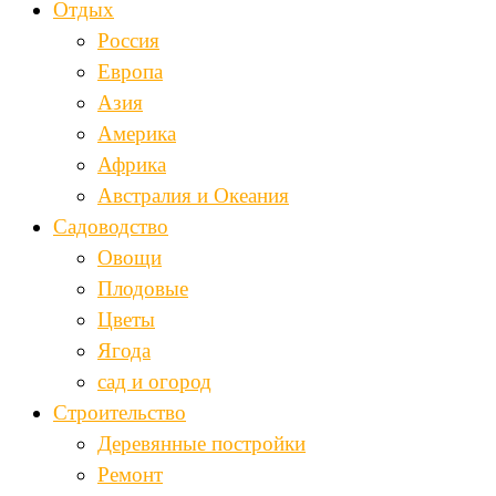
Отдых
Россия
Европа
Азия
Америка
Африка
Австралия и Океания
Садоводство
Овощи
Плодовые
Цветы
Ягода
сад и огород
Строительство
Деревянные постройки
Ремонт