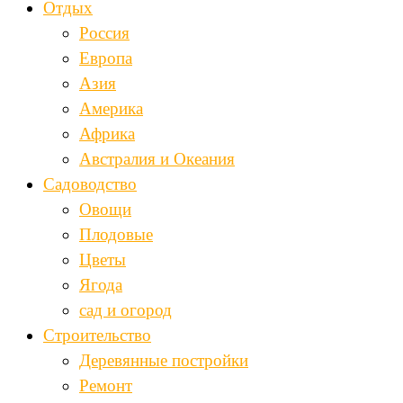
Отдых
Россия
Европа
Азия
Америка
Африка
Австралия и Океания
Садоводство
Овощи
Плодовые
Цветы
Ягода
сад и огород
Строительство
Деревянные постройки
Ремонт