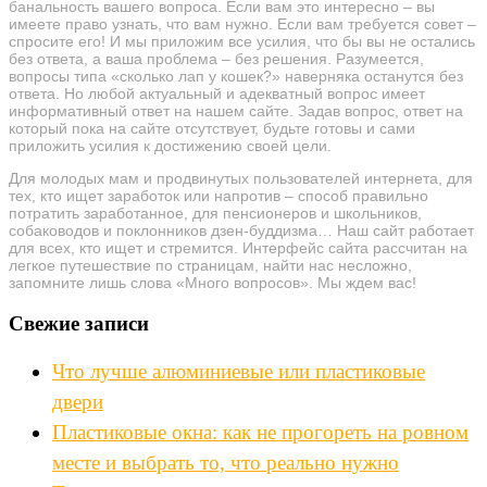
банальность вашего вопроса. Если вам это интересно – вы
имеете право узнать, что вам нужно. Если вам требуется совет –
спросите его! И мы приложим все усилия, что бы вы не остались
без ответа, а ваша проблема – без решения. Разумеется,
вопросы типа «сколько лап у кошек?» наверняка останутся без
ответа. Но любой актуальный и адекватный вопрос имеет
информативный ответ на нашем сайте. Задав вопрос, ответ на
который пока на сайте отсутствует, будьте готовы и сами
приложить усилия к достижению своей цели.
Для молодых мам и продвинутых пользователей интернета, для
тех, кто ищет заработок или напротив – способ правильно
потратить заработанное, для пенсионеров и школьников,
собаководов и поклонников дзен-буддизма… Наш сайт работает
для всех, кто ищет и стремится. Интерфейс сайта рассчитан на
легкое путешествие по страницам, найти нас несложно,
запомните лишь слова «Много вопросов». Мы ждем вас!
Свежие записи
Что лучше алюминиевые или пластиковые
двери
Пластиковые окна: как не прогореть на ровном
месте и выбрать то, что реально нужно