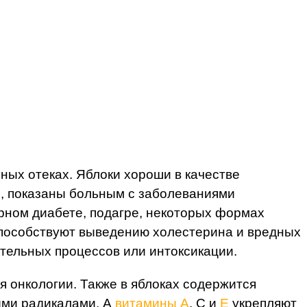
ных отеках. Яблоки хороши в качестве
х, показаны больным с заболеваниями
арном диабете, подагре, некоторых формах
способствуют выведению холестерина и вредных
ительных процессов или интоксикации.
 онкологии. Также в яблоках содержится
ыми радикалами. А
витамины A
, C и
Е
укрепляют