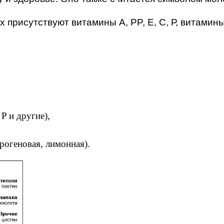
присутствуют витамины А, PP, E, С, Р, витамины 
 P и другие),
рогеновая, лимонная).