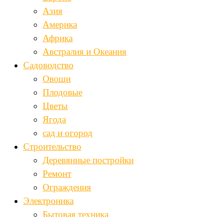
Азия
Америка
Африка
Австралия и Океания
Садоводство
Овощи
Плодовые
Цветы
Ягода
сад и огород
Строительство
Деревянные постройки
Ремонт
Ограждения
Электроника
Бытовая техника