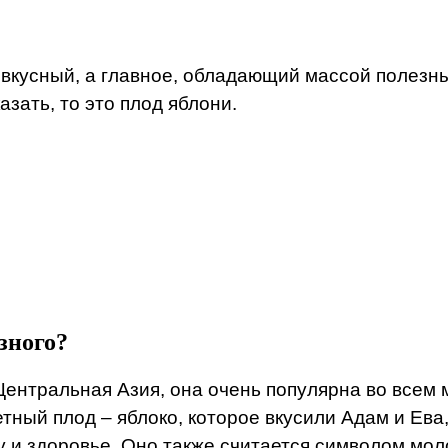
кусный, а главное, обладающий массой полезных 
азать, то это плод яблони.
езного?
 Центральная Азия, она очень популярна во всем
ный плод – яблоко, которое вкусили Адам и Ева, 
 и здоровье. Оно также считается символом моло